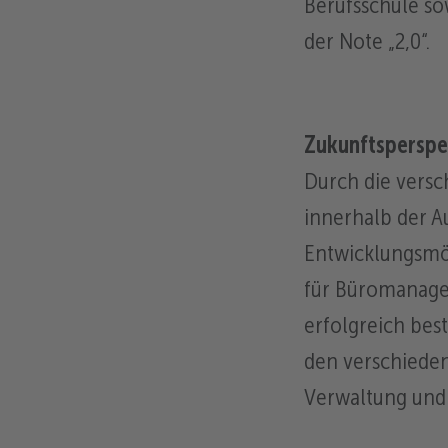
Berufsschule so
der Note „2,0“.
Zukunftsperspe
Durch die versc
innerhalb der A
Entwicklungsmö
für Büromanagem
erfolgreich bes
den verschiede
Verwaltung und 