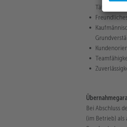
Tätigkeiten
Freundliches
Kaufmännisc
Grundverstä
Kundenorien
Teamfähigke
Zuverlässigk
Übernahmegara
Bei Abschluss de
(im Betrieb) als