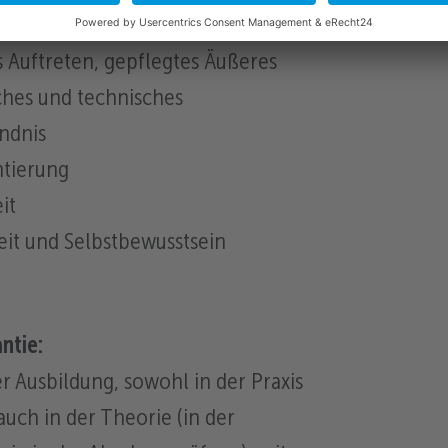
 Auftreten, gepflegtes Äußeres
hes und technisches
ndnis
tierung
it
eit und Selbstbewusstsein
ntie:
r Ausbildung, sowohl in der Praxis
 auch in der Theorie (in der