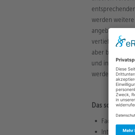
entsprechenden
werden weiter
angeboten, um 
vertiefen. Die A
aber bei entspr
und in der Beruf
werden.
Das solltest Du
Fachhochsch
Interesse a