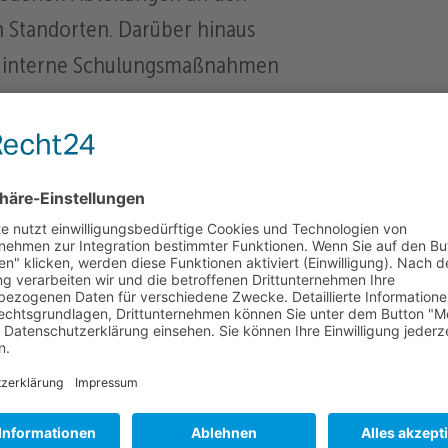
 Standorten. Darüber hinaus
e interne Schulungsmaßnahmen
Kenntnisse zu ergänzen und zu
usbildung dauert 3 Jahre, kann
echend guter Leistung im Betrieb
sschule auf 2,5 Jahre verkürzt
 mitbringen:
ulreife
n verwaltungstechnischen