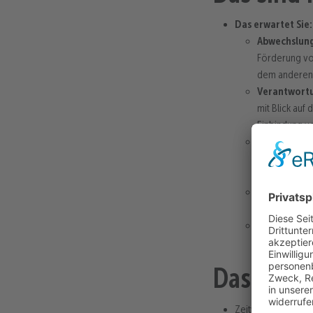
Das erwartet Sie:
Abwechslung
Förderung von
dem anderen – 
Verantwort
mit Blick auf
Einbindung vo
Erlebnisorie
einem großen,
Hobbys zum B
Kreatives, 
Ideen.
Gesellschaf
Arbeit wird a
Das biete
Zeitwertkonten zur