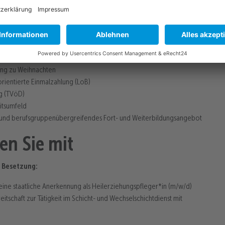
tz
keiten
bengebiet
sversorgung im Tarifbereich
ie LVR-Museen
ng zu Weihnachten
orientierte Einmalzahlung (LoB)
ng (TVöD)
itsumfeld
 und berufsgruppenübergreifendes Fort- und Weiterbildungsangebot
en Sie mit
 Besetzung:
eine staatliche Anerkennung als Heilerziehungspfleger*in (m/w/d)
eitschaft zur Tätigkeit im Schicht- und Wechselschichtdienst mit