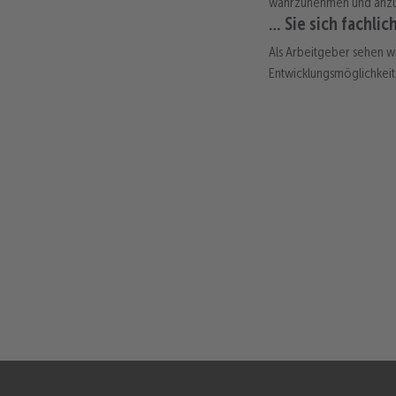
wahrzunehmen und anzuer
… Sie sich fachli
Als Arbeitgeber sehen wi
Entwicklungsmöglichkeit 