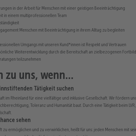
rungen in der Arbeit für Menschen mit einer geistigen Beeinträchtigung
it in einem multiprofessionellen Team
bständigkeit
ngagement Menschen mit Beeinträchtigung in ihrem Alltag zu begleiten
ofessionellen Umgangs mit unseren Kund*innen ist Respekt und Vertrauen
sönliche Weiterentwicklung durch die Bereitschaft an zielbezogenen Fortbi
ratungen teilzunehmen
en zu uns, wenn…
sinnstiftenden Tätigkeit suchen
aft im Rheinland für eine vielfältige und inklusive Gesellschaft. Wir fördern un
ichberechtigung, Toleranz und Humanität baut. Durch eine Tätigkeit beim LVR, 
lschaft.
 Chance sehen
aft zu ermöglichen und zu verwirklichen, heißt für uns: jeden Menschen mit se