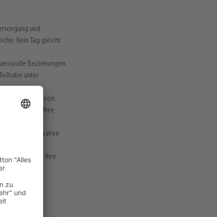
versorgung und
che. Kein Tag gleicht
rauensvolle Beziehungen
Teilhabe unter
d profitieren Sie von
und machen Sie Ihre
n Raum für innovative
ischen Auftrags. Ihre