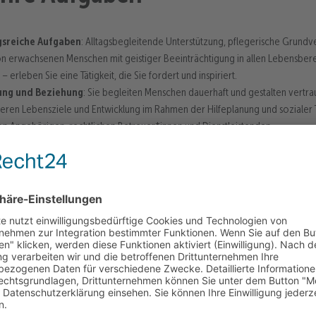
sreiche Aufgaben
: Alltagsbegleitende Unterstützung, pflegerische Grund
 erwachsenen Menschen mit geistiger Beeinträchtigung in allen Lebensberei
erleben Sie eine Tätigkeit, die Sie fordert und inspiriert.
ung und Beziehung
: Sie begleiten Menschen dauerhaft und gestalten vert
 deren Lebensziele und Entwicklung im Rahmen der Hilfeplanung und sozialer 
n Angehörigen, rechtlichen Betreuer*innen und Dienstleistenden.
ntierung und ganzheitliche Arbeit
: Bringen Sie Ihre Persönlichkeit ein un
 vielseitigen Aufgabenspektrum. Setzen Sie kreative Freizeitaktivitäten um 
eruf.
selbstbestimmtes Arbeiten
: Sie gestalten Ihre Arbeit eigenständig und habe
tliche Relevanz
: Werden Sie Teil eines wichtigen gesellschaftlichen und polit
nerkannt und geschätzt.
n wir Ihnen
 flexiblen Gestaltung der Lebensarbeitszeit