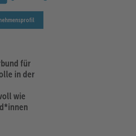
nehmensprofil
rbund für
lle in der
oll wie
nd*innen