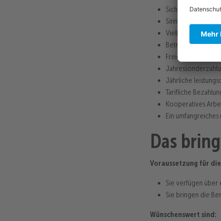
Sicherer Arbeitspla
Sinnstiftende Tätig
Vielfältiges Aufga
Betriebliche Alter
Freier Eintritt in d
Jahressonderzahlu
Jährliche leistungs
Tarifliche Bezahlu
Kooperatives Arbe
Ein umfangreiches
Das bring
Voraussetzung für die
Sie verfügen über 
Sie bringen die Ber
Wünschenswert sind: