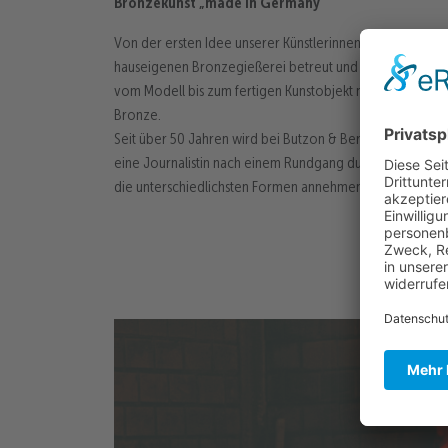
Bronzekunst „made in Germany“
Von der ersten Idee unserer Künstlerinnen und Künstler b
hauseigenen Bronzegießerei betreut und hergestellt. Uns
vom Modell bis zum fertigen Kunstobjekt mit Fachwissen
Bronze.
Seit über 50 Jahren wird bei Butzon & Bercker Bronze ge
eine Journalistin nach einem Rundgang durch die Gießer
die unterschiedlichsten Formen annehmen.