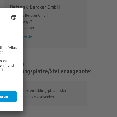
Butzon & Bercker GmbH
Butzon & Bercker GmbH
Hoogeweg 71
47623 Kevelaer
www.bube.de
Aktuelle
Ausbildungsplätze/Stellenangebote:
Es sind keine Ausbildungsplätze oder
Stellenangebote vorhanden.