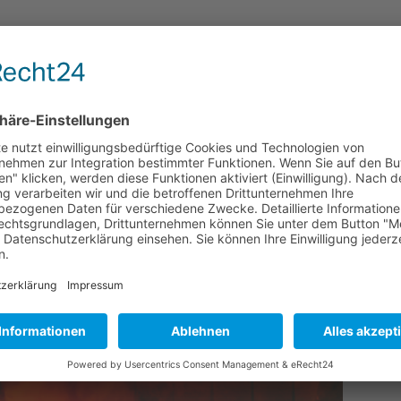
is zur fertigen Bronzeskulptur werden alle Objekte in unserer
ere qualifizierten Fachkräfte begleiten den Entstehungsprozess
, handwerklichem Geschick und Leidenschaft für den Werkstoff
gossen. Unsere sprichwörtliche „Kunst aus dem Feuer“, wie es
ei einmal so treffend beschrieb, kann am Hoogeweg in Kevelaer