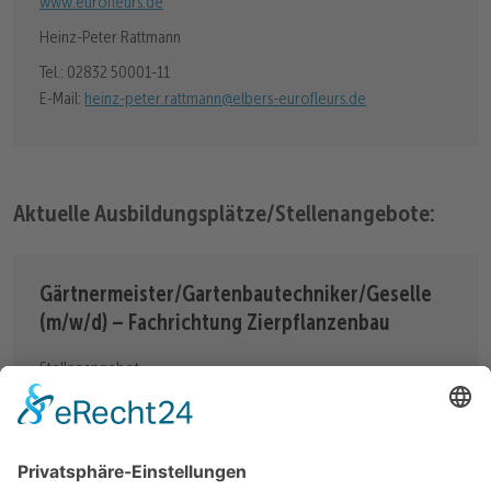
www.eurofleurs.de
Heinz-Peter Rattmann
Tel.: 02832 50001-11
E-Mail:
heinz-peter.rattmann@elbers-eurofleurs.de
Aktuelle Ausbildungsplätze/Stellenangebote:
Gärtnermeister/Gartenbautechniker/Geselle
(m/w/d) – Fachrichtung Zierpflanzenbau
Stellenangebot