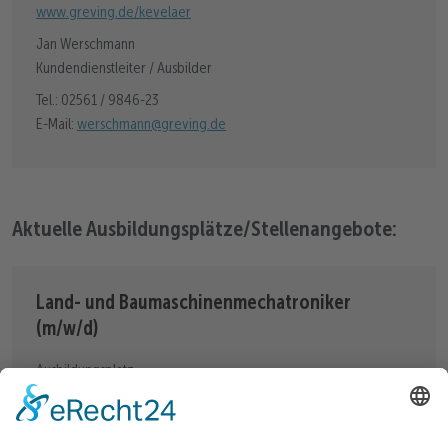
www.greving.de/kevelaer
Jan Werschmann
Kundendienstleiter / Ausbilder
Tel.: 02561 / 9846-23
E-Mail:
werschmann@greving.de
Aktuelle Ausbildungsplätze/Stellenangebote:
Land- und Baumaschinenmechatroniker
(m/w/d)
Ausbildungsplatz