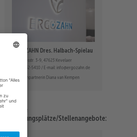
ERGOZAHN Dres. Halbach-Spielau
Johannesstr. 3-9, 47623 Kevelaer
Tel: 02832-5410 / E-mail: info@ergozahn.de
Ansprechpartnerin Diana van Kempen
Aktuelle
Ausbildungsplätze/Stellenangebote: