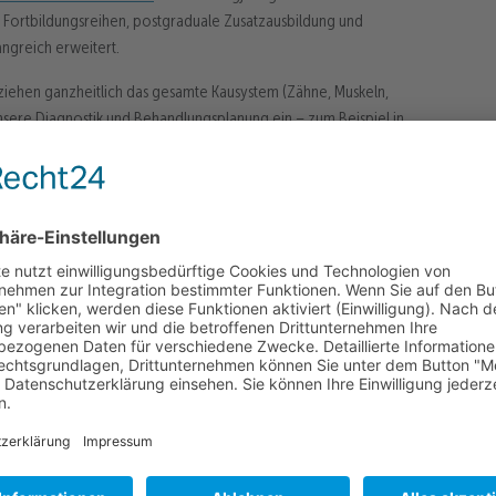
e Fortbildungsreihen, postgraduale Zusatzausbildung und
angreich erweitert.
ziehen ganzheitlich das gesamte Kausystem (Zähne, Muskeln,
nsere Diagnostik und Behandlungsplanung ein – zum Beispiel in
ersatz.
öglichst schmerzfrei, zahnsubstanz- und gewebeschonend sowie
n Abdruck, minimalinvasives Arbeiten mit Lupenbrille und
Röntgen, Kariesfrüherkennung für minimalinvasives Behandeln,
hohen Stellenwert. Idealerweise heißt es dann regelmäßigen