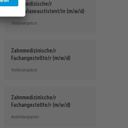
Zahnmedizische/r
Prophylaxeasstistent/in (m/w/d)
Stellenangebot
Zahnmedizinische/r
Fachangestellte/r (m/w/d)
Stellenangebot
Zahnmedizinische/r
Fachangestellte/r (m/w/d)
Ausbildungsplatz