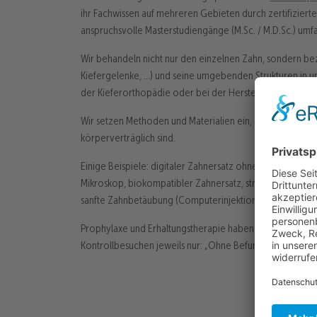
ihr Fachwissen auf mehreren Gebieten durch zertifiziert
anspruchsvolle Masterstudiengänge (M.Sc. / M.D.Sc.) umf
Wir behandeln nicht nur den einzelnen Zahn, sondern be
Kiefergelenke, …) und seine umgebenden Strukturen in u
der Kieferorthopädie oder bei der Herstellung von Zahn
Wir setzen Methoden und Materialien ein, die für Sie m
körperverträglich sind.
Einige Beispiele: digitaler Zahnersatz ohne unangenehme
Mikroskop, biokompatibler Zahnersatz, strahlungsarmes 
sanfte Zahnbetäubung (Computerinjektion) u.v.m.
Prophylaxe und Erhaltungstherapie haben bei uns einen 
Kontrollbesuchen jeweils nur: „Ohne Befund“.