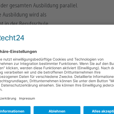
der gesamten Ausbildung parallel.
e Ausbildung wird als
ht in der Berufsschule
e praktische Ausbildung erfolgt in
eile- und Zubehör. Darüber hinaus
 interne Schulungen sowohl in
ls auch in praktischer Form
ie Ausbildung dauert 3 Jahre, kann
echend guter Leistung im Betrieb
sschule auf 2,5 Jahre verkürzt