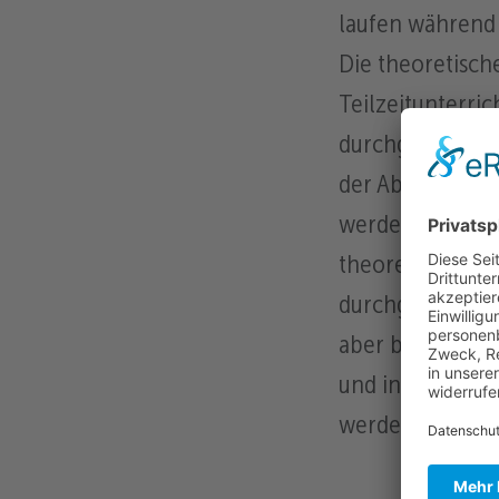
laufen während 
Die theoretisch
Teilzeitunterric
durchgeführt. Di
der Abteilung T
werden weitere
theoretischer a
durchgeführt. D
aber bei entspr
und in der Beruf
werden.