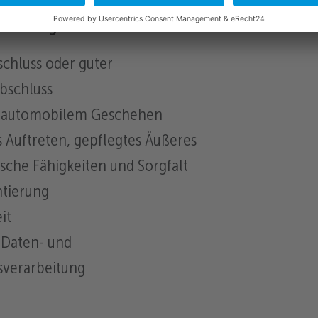
 mitbringen:
schluss oder guter
bschluss
n automobilem Geschehen
 Auftreten, gepflegtes Äußeres
sche Fähigkeiten und Sorgfalt
tierung
it
 Daten- und
sverarbeitung