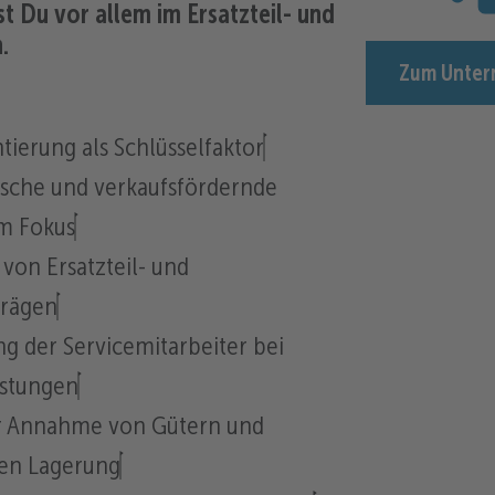
t Du vor allem im Ersatzteil- und
.
Zum Unter
ierung als Schlüsselfaktor
ische und verkaufsfördernde
im Fokus
von Ersatzteil- und
trägen
g der Servicemitarbeiter bei
istungen
r Annahme von Gütern und
en Lagerung