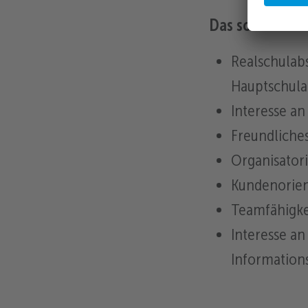
Das solltest Du
Realschulab
Hauptschula
Interesse a
Freundliches
Organisatori
Kundenorien
Teamfähigke
Interesse an
Information